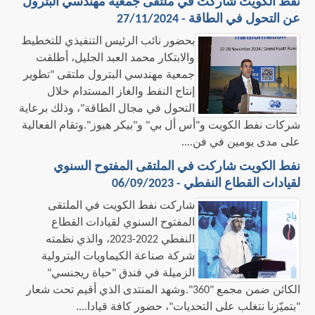
نفط الكويت شاركت في ملتقى جمعية مهندسي البترول
عن التحول في الطاقة - 27/11/2024
​بحضور نائب الرئيس التنفيذي للتخطيط
والابتكار محمد العبد الجليل، أطلقت
جمعية مهندسي البترول ملتقى "تطوير
إنتاج النفط والغاز المستدام خلال
التحول في مجال الطاقة"، وذلك برعاية
شركات نفط الكويت و"أس أل بي" و"بيكر هيوز".وتقام الفعالية
على مدى يومين في فن....
نفط الكويت شاركت في الملتقى المفتوح السنوي
لقيادات القطاع النفطي - 06/09/2023
شاركت نفط الكويت في الملتقى
المفتوح السنوي لقيادات القطاع
النفطي 2022-2023، والذي نظمته
شركة صناعة الكيماويات البترولية
الزميلة في فندق "حياة ريجنسي"
الكائن ضمن مجمع "360".وشهد المنتدى الذي أقيم تحت شعار
"بتميّزنا نتغلب على التحديات"، حضور كافة قيادا....