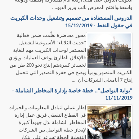
الكويت الدولي على مدى أربعة أيام بمشاركة إقليمية ودولية
واسعة.وافتتح المعرض نائب وزير الديو....
الدروس المستفادة من تصميم وتشغيل وحدات الكبريت
في حقول النفط - 15/12/2019
محور محاضرة نظّمت ضمن فعالية
"حديث الثلاثاء" الأسبوعيةالتشغيل
المستقر لوحدات الكبريت مهم للغاية
فالإغلاق الطارئ يوقف العمليات ويؤدي
لخسائر كبيرةيتم إنتاج نحو 200 طن من
الكبريت المنصهر يومياً ويضخ في حفرة التصدير التي تتحمل
إنتاج 7 أيامعلى الشركات أن ....
"بوابة التواصل".. خطة خاصة بإدارة المخاطر الشاملة -
11/11/2019
إطار عملي لتبادل المعلومات والخبرات
في القطاع النفطي فريق عمل إدارة
المخاطر الشاملة بذل جهوداً كبيرة
لإنجاز خطة التواصل بين الشركات
النفطية الخطة تساعد على ابتكار