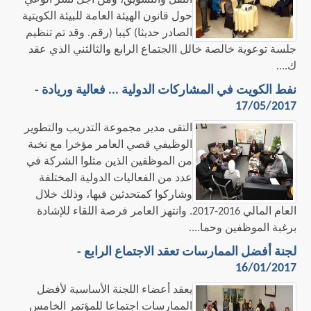
النقل والتسويق، ومن أجل نشر الوعي
حول قانون الهيئة العامة للبيئة الكويتية
الصادر حديثا) كيبا (رقم. وقد تم تنظيم
جلسة توعوية خالصة خالل االجتماع الرابع والثالثني الذي عقد
ك....
نفط الكويت في المشاركات الدولية ... فعالية وريادة -
17/05/2017
​ التقى مدير مجموعة التدريب والتطوير
الوظيفي قصي العامر مؤخرا مع نخبة
من الموظفين الذين مثلوا الشركة في
عدد من الفعاليات الدولية المختلفة
وشاركوا كمتحدثين فيها، وذلك خلال
العام المالي 2016-2017. وانتهز العامر فرصة اللقاء للإشادة
برغبة الموظفين وحما....
لجنة أفضل الممارسات تعقد الاجتماع الرابع -
16/01/2017
يعقد أعضاء اللجنة الأساسية لأفضل
الممارسات اجتماعا للمؤتمر الخامس