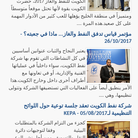
الكويت للنفط والغاز 2017، حضرت
الكويت بقوة لأنها تحتل موقعاً متوسطاً
ومتميزاً في منطقة الخليج يؤهلها للعب كثير من الأدوار المهمة
على كل صعيد.هذه المرة ....
مؤتمر قياس تدفق النفط والغاز... ماذا في جعبته؟ -
26/10/2017
​يعتبر النجاح والثبات عنوانين أساسيين
في كل النشاطات التي تقوم بها شركة
نفط الكويت، سواء داخلياً في عملياتها
الفنية والإدارية، أو في تعاونها مع
أطراف أخرى داخل وخارج الكويت.هذا
الأمر ينطبق أيضاً على الفعاليات التي تستضيفها الشركة وتتولى
تنظيمها، وهي ....
شركة نفط الكويت تعقد جلسة توعية حول اللوائح
التنظيمية لـKEPA - 05/08/2017
كجزء من التزام الشركة بالمتطلبات
البيئية وفقا لتوجيهات دائرة