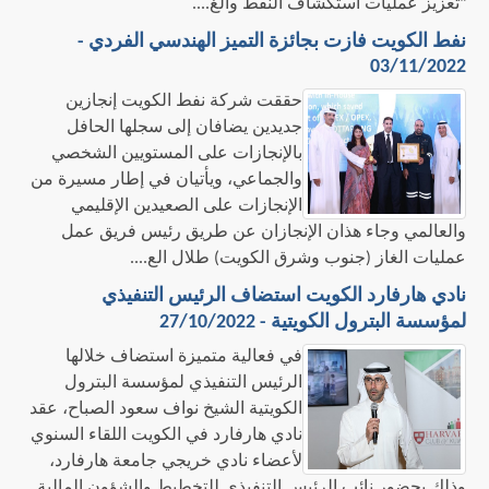
"تعزيز عمليات استكشاف النفط والغ....
نفط الكويت فازت بجائزة التميز الهندسي الفردي -
03/11/2022
حققت شركة نفط الكويت إنجازين
جديدين يضافان إلى سجلها الحافل
بالإنجازات على المستويين الشخصي
والجماعي، ويأتيان في إطار مسيرة من
الإنجازات على الصعيدين الإقليمي
والعالمي وجاء هذان الإنجازان عن طريق رئيس فريق عمل
عمليات الغاز (جنوب وشرق الكويت) طلال الع....
نادي هارفارد الكويت استضاف الرئيس التنفيذي
لمؤسسة البترول الكويتية - 27/10/2022
في فعالية متميزة استضاف خلالها
الرئيس التنفيذي لمؤسسة البترول
الكويتية الشيخ نواف سعود الصباح، عقد
نادي هارفارد في الكويت اللقاء السنوي
لأعضاء نادي خريجي جامعة هارفارد،
وذلك بحضور نائب الرئيس التنفيذي للتخطيط والشؤون المالية