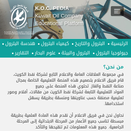
K.O.C. PEDIA
Kuwait Oil Company
Educational Platform
الرئيسية
البترول والتاريخ
كيمياء البترول
هندسة البترول
جيولوجيا البترول
البترول والبيئة
علوم البحار
التقارير
​من نحن؟​
في مجموعة العلاقات العامة والاعلام التابع لشركة نفط الكويت،
قام فريق الاعلام بتصميم هذه المنصة التعليمية الخاصة بمجال
صناعة النفط والغاز. تحتوي هذه المنصة على جميع
المواد التعليمية التابعة لشركة نفط الكويت من مقالات، أفلام وصور
تعليمية مصنفة حسب عناوينها ومنسقة بطريقة يسهل
استخدامها.
نحاول نحن في فريق الاعلام أن نقدم هذه المادة العلمية بطريقة
مبسطة تناسب جميع الأعمار من المرحلة الابتدائية إلى المرحلة
الجامعية. جميع هذه المعلومات تم تنقيحها والتأكد